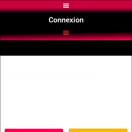
Connexion
Inscription téléréalité gay
Portfolio de candidats gays pour
téléréalité
Annuaire de profils
candidats LGBT gays pour Directeurs
de casting